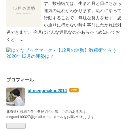
す。数秘術では、生まれ月と日にちから
運気の流れがわかります。流れに沿って
行動することで、無駄な努力をせず、思
い通りに行かない時も事前にわかれば対
処できます。 今月はどんな運気なのかあらかじめ知ってお
くと、…
プロフィール
id:megumakou2014
はて
なブ
ログ
Pro
北海道札幌市在住、数秘術占い師。ご用のある方は、
megumi.h0327@gmail.comにメールをお願いいたします。